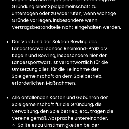
Gründung einer Spielgemeinschaft zu
untersagen oder zu widerrufen, wenn wichtige
Gründe vorliegen, insbesondere wenn
Vertragsbestandteile nicht eingehalten werden.
Der Vorstand der Sektion Bowling des
Landesfachverbandes Rheinland-Pfalz e.V.
Kegeln und Bowling, insbesondere hier der
Landessportwart, ist verantwortlich für die
Umsetzung aller, für die Teilnahme der
Spielgemeinschaft an dem Spielbetrieb,
erforderlichen Maßnahmen.
Alle anfallenden Kosten und Gebühren der
Spielgemeinschaft für die Gründung, die
Verwaltung, den Spielbetrieb, etc., tragen die
Vereine gemäß Absprache untereinander.
Sollte es zu Unstimmigkeiten bei der