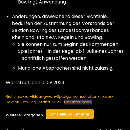
Bowling) Anwendung.
Änderungen, abweichend dieser Richtlinie,
bedürfen der Zustimmung des Vorstands der
Sektion Bowling des Landesfachverbandes
Rheinland-Pfalz e.V. Kegeln und Bowling.
Sie können nur zum Beginn des kommenden
Spieljahres – in der Regel ab 1. Juli eines Jahres
– schriftlich getroffen werden.
Mündliche Absprachen sind nicht zulässig.
Wörrstadt, den 01.08.2023
Richtlinie-zur-Bildung-von-Spielgemeinschaften-in-der-
Sektion-Bowling_Stand-2023
Herunterladen
Offizielle Dokumente
Weitere Kategorien