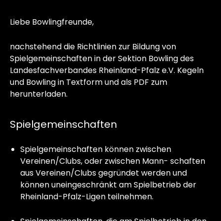
Liebe Bowlingfreunde,
nachstehend die Richtlinien zur Bildung von
Spielgemeinschaften in der Sektion Bowling des
Landesfachverbandes Rheinland-Pfalz e.V. Kegeln
und Bowling in Textform und als PDF zum
herunterladen.
Spielgemeinschaften
Spielgemeinschaften können zwischen
Vereinen/Clubs, oder zwischen Mann- schaften
aus Vereinen/Clubs gegründet werden und
können uneingeschränkt am Spielbetrieb der
Rheinland-Pfalz-Ligen teilnehmen.