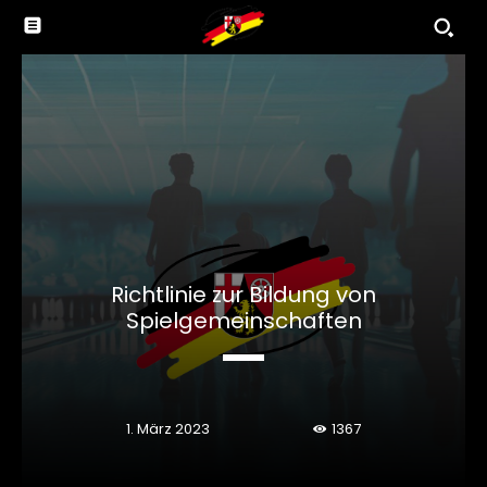
Richtlinie zur Bildung von
Spielgemeinschaften
1. März 2023
1367