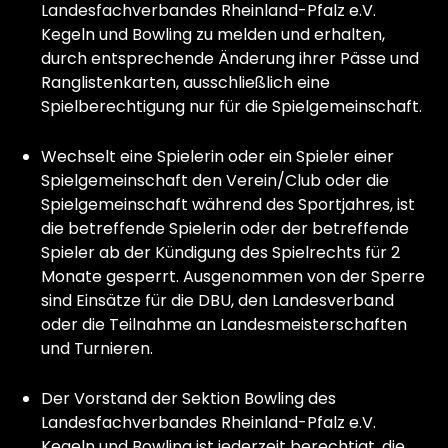
Landesfachverbandes Rheinland-Pfalz e.V.
Kegeln und Bowling zu melden und erhalten,
durch entsprechende Änderung ihrer Pässe und
Ranglistenkarten, ausschließlich eine
Spielberechtigung nur für die Spielgemeinschaft.
Wechselt eine Spielerin oder ein Spieler einer
Spielgemeinschaft den Verein/Club oder die
Spielgemeinschaft während des Sportjahres, ist
die betreffende Spielerin oder der betreffende
Spieler ab der Kündigung des Spielrechts für 2
Monate gesperrt. Ausgenommen von der Sperre
sind Einsätze für die DBU, den Landesverband
oder die Teilnahme an Landesmeisterschaften
und Turnieren.
Der Vorstand der Sektion Bowling des
Landesfachverbandes Rheinland-Pfalz e.V.
Kegeln und Bowling ist jederzeit berechtigt, die