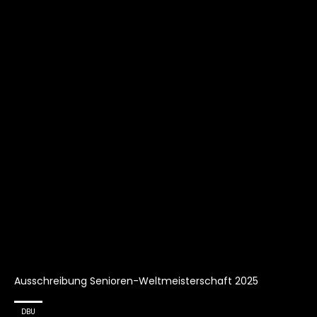
Ausschreibung Senioren-Weltmeisterschaft 2025
DBU