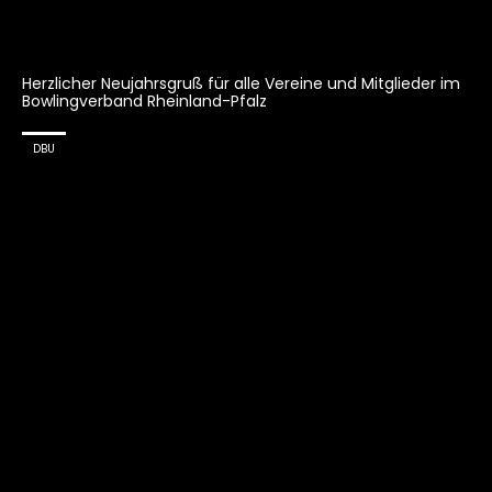
Herzlicher Neujahrsgruß für alle Vereine und Mitglieder im
Bowlingverband Rheinland-Pfalz
DBU