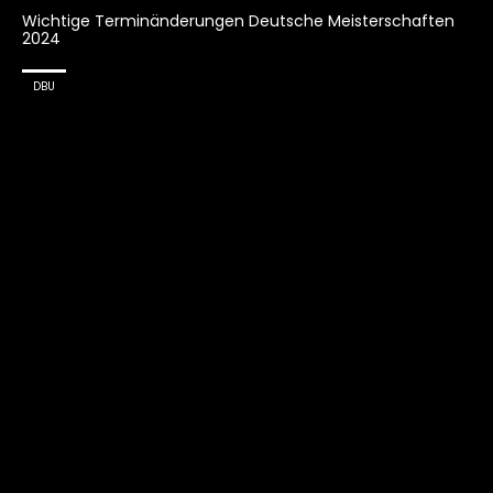
Wichtige Terminänderungen Deutsche Meisterschaften
2024
DBU