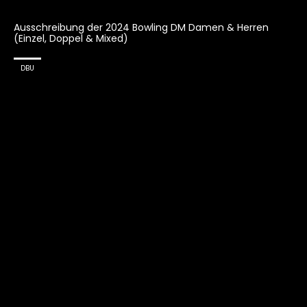
Ausschreibung der 2024 Bowling DM Damen & Herren
(Einzel, Doppel & Mixed)
DBU