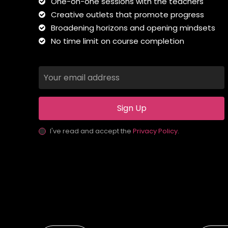
One-on-one sessions with the teachers
Creative outlets that promote progress
Broadening horizons and opening mindsets
No time limit on course completion
Sign Up
I've read and accept the
Privacy Policy
.