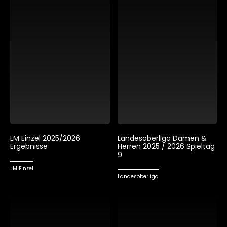
LM Einzel 2025/2026
Landesoberliga Damen &
Ergebnisse
Herren 2025 / 2026 Spieltag
9
LM Einzel
Landesoberliga