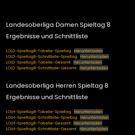
Landesoberliga Damen Spieltag 8
Ergebnisse und Schnittliste
LOLD-Spieltag8-Tabelle-Spieltag
Herunterladen
LOLD-Spieltag8-Schnittliste-Spieltag
Herunterladen
LOLD-Spieltag8-Tabelle-Gesamt
Herunterladen
LOLD-Spieltag8-Schnittliste-Gesamt
Herunterladen
Landesoberliga Herren Spieltag 8
Ergebnisse und Schnittliste
LOLH-Spieltag8-Tabelle-Spieltag
Herunterladen
LOLH-Spieltag8-Schnittliste-Spieltag
Herunterladen
LOLH-Spieltag8-Tabelle-Gesamt
Herunterladen
LOLH-Spieltag8-Schnittliste-Gesamt
Herunterladen