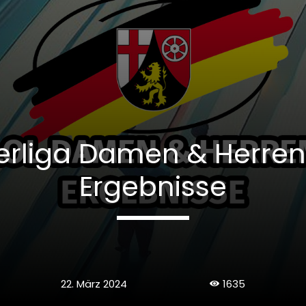
rliga Damen & Herren 
Ergebnisse
22. März 2024
1635