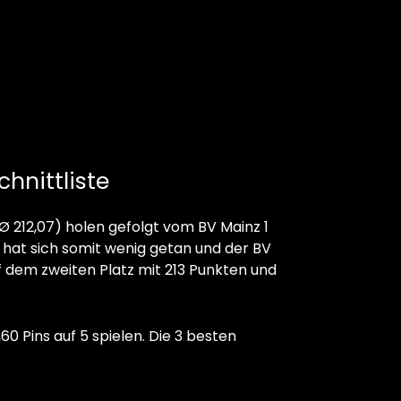
hnittliste
Ø 212,07) holen gefolgt vom BV Mainz 1
 hat sich somit wenig getan und der BV
uf dem zweiten Platz mit 213 Punkten und
60 Pins auf 5 spielen. Die 3 besten