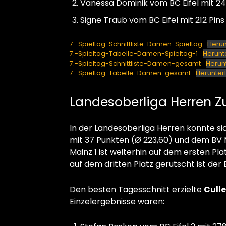
Vanessa Dominik vom BC Eifel mit 241
Signe Traub vom BC Eifel mit 212 Pins
7.-Spieltag-Schnittliste-Damen-Spieltag
Herun
7.-Spieltag-Tabelle-Damen-Spieltag-1
Herunt
7.-Spieltag-Schnittliste-Damen-gesamt
Herun
7.-Spieltag-Tabelle-Damen-gesamt
Herunter
Landesoberliga Herren Z
In der Landesoberliga Herren konnte si
mit 37 Punkten (Ø 223,60) und dem BV 
Mainz 1 ist weiterhin auf dem ersten Pl
auf dem dritten Platz gerutscht ist der 
Den besten Tagesschnitt erzielte
Culle
Einzelergebnisse waren: