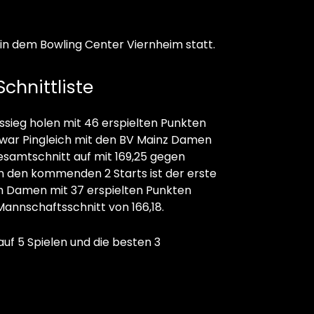
in dem Bowling Center Viernheim statt.
hnittliste
sieg holen mit 46 erspielten Punkten
 zwar Pingleich mit den BV Mainz Damen
Gesamtschnitt auf mit 169,25 gegen
n den kommenden 2 Starts ist der erste
im Damen mit 37 erspielten Punkten
annschaftsschnitt von 166,18.
auf 5 Spielen und die besten 3