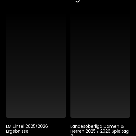
LM Einzel 2025/2026
Landesoberliga Damen &
Ergebnisse
Herren 2025 / 2026 Spieltag
9