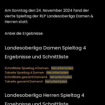
Am Sonntag den 24. November 2024 fand der
vierte Spieltag der RLP Landesoberliga Damen &
Herren statt.
Anbei die Ergebnisse.
Landesoberliga Damen Spieltag 4
Ergebnisse und Schnittliste
Schnittliste Spieltag 4 Damen
Herunterladen
Tabelle Spieltag 4 Damen
Herunterladen
Schnittliste gesamt Damen4
Herunterladen
Tabelle gesamt Damen4
Herunterladen
Landesoberliga Herren Spieltag 4
Ergebnisse und Schnittliste