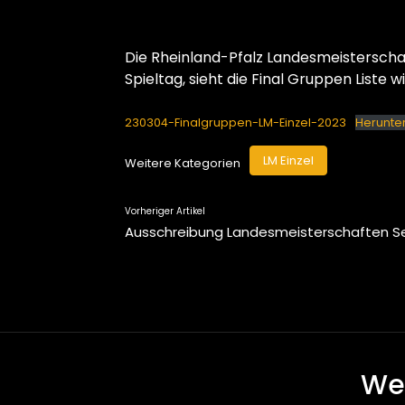
Die Rheinland-Pfalz Landesmeisterschaf
Spieltag, sieht die Final Gruppen Liste wi
230304-Finalgruppen-LM-Einzel-2023
Herunte
LM Einzel
Weitere Kategorien
Vorheriger Artikel
Ausschreibung Landesmeisterschaften Se
We