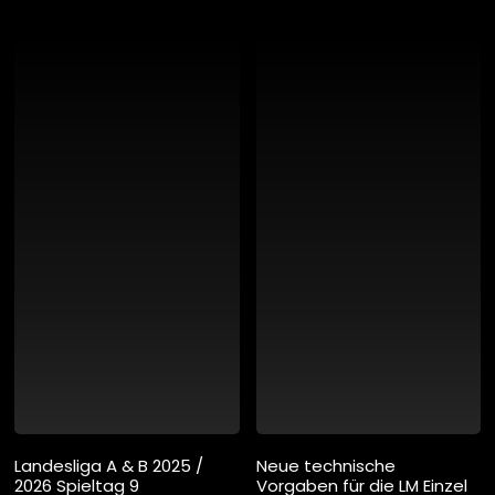
Landesliga A & B 2025 /
Neue technische
2026 Spieltag 9
Vorgaben für die LM Einzel