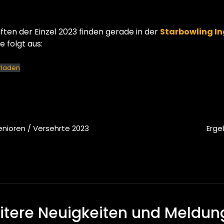
ten der Einzel 2023 finden gerade in der
Starbowling I
e folgt aus:
rladen
nioren / Versehrte 2023
Erge
itere Neuigkeiten und Meldun