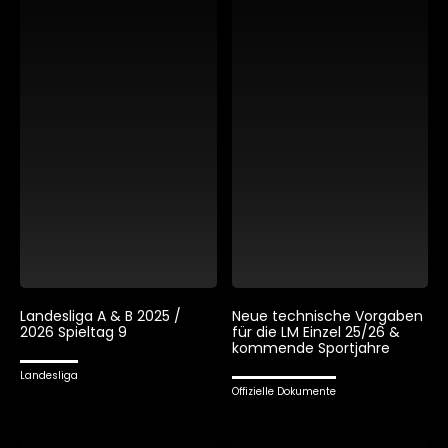
Landesliga A & B 2025 /
Neue technische Vorgaben
2026 Spieltag 9
für die LM Einzel 25/26 &
kommende Sportjahre
Landesliga
Offizielle Dokumente