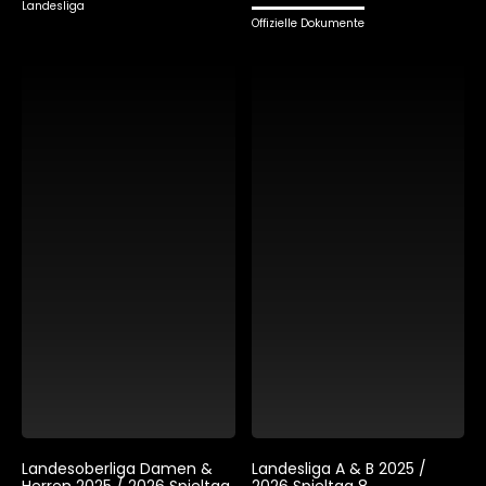
Landesliga
Offizielle Dokumente
Landesoberliga Damen &
Landesliga A & B 2025 /