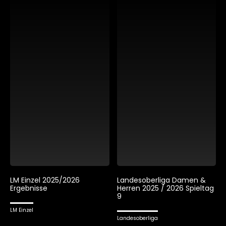
LM Einzel 2025/2026
Landesoberliga Damen &
Ergebnisse
Herren 2025 / 2026 Spieltag
9
LM Einzel
Landesoberliga