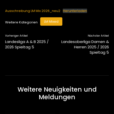
Ausschreibung LM Mix 2026_neu2
Herunterladen
LM Mixed
Weitere Kategorien
Vorheriger Artikel
Nächster Artikel
Landesliga A & B 2025 /
Landesoberliga Damen &
2026 Spieltag 5
Herren 2025 / 2026
Spieltag 5
Weitere Neuigkeiten und
Meldungen