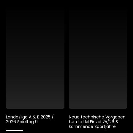
Landesliga A & B 2025 /
Neue technische Vorgaben
2026 Spieltag 9
für die LM Einzel 25/26 &
kommende Sportjahre